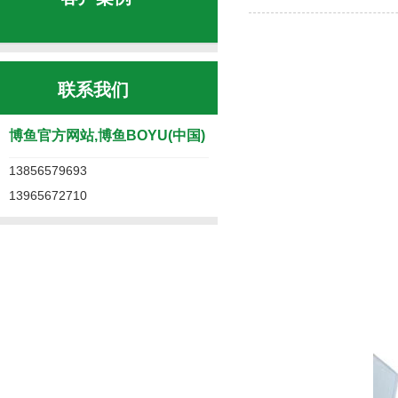
联系我们
博鱼官方网站,博鱼BOYU(中国)
13856579693
13965672710