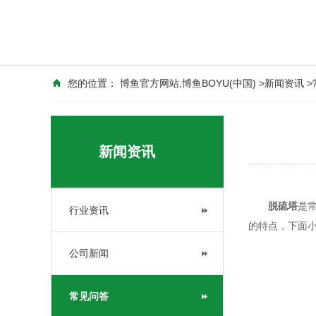
您的位置：
博鱼官方网站,博鱼BOYU(中国)
>
新闻资讯
>
新闻资讯
脱硫塔
是
行业资讯
的特点，下面
公司新闻
常见问答