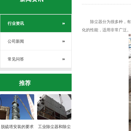
除尘器分为很多种，有
行业资讯
化的性能，适用非常广泛。
公司新闻
常见问答
推荐
脱硫塔安装的要求
工业除尘器和除尘