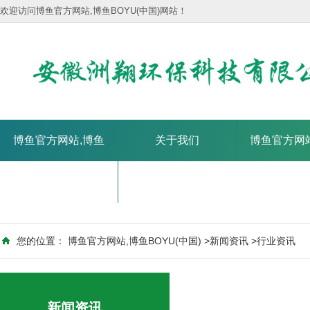
欢迎访问博鱼官方网站,博鱼BOYU(中国)网站！
博鱼官方网站,博鱼
关于我们
博鱼官方网
BOYU(中国)
BOYU(
您的位置：
博鱼官方网站,博鱼BOYU(中国)
>
新闻资讯
>
行业资讯
新闻资讯