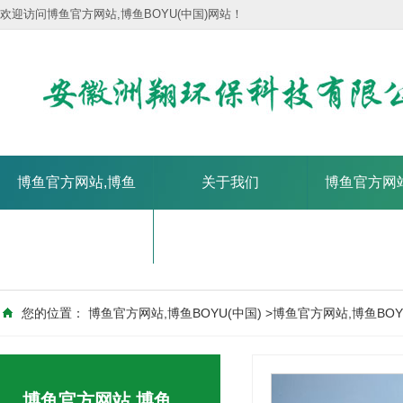
欢迎访问博鱼官方网站,博鱼BOYU(中国)网站！
博鱼官方网站,博鱼
关于我们
博鱼官方网
BOYU(中国)
BOYU(
您的位置：
博鱼官方网站,博鱼BOYU(中国)
>
博鱼官方网站,博鱼BOY
博鱼官方网站,博鱼