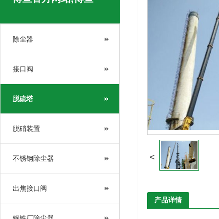
除尘器
BOYU(中国)
接口阀
脱硫塔
脱硝装置
<
不锈钢除尘器
出焦接口阀
产品详情
钢铁厂除尘器