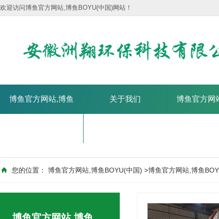
欢迎访问博鱼官方网站,博鱼BOYU(中国)网站！
博鱼官方网站,博鱼
关于我们
博鱼官方网
BOYU(中国)
BOYU(
您的位置：
博鱼官方网站,博鱼BOYU(中国)
>
博鱼官方网站,博鱼BOY
博鱼官方网站,博鱼