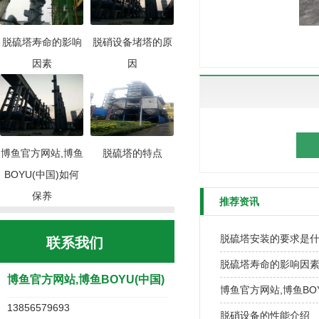
脱硫塔寿命的影响
脱硝设备堵塔的原
因素
因
博鱼官方网站,博鱼
脱硫塔的特点
BOYU(中国)如何
保养
推荐资讯
脱硫塔安装的要求是
联系我们
脱硫塔寿命的影响因
博鱼官方网站,博鱼BOYU(中国)
博鱼官方网站,博鱼BO
13856579693
脱硝设备的性能介绍