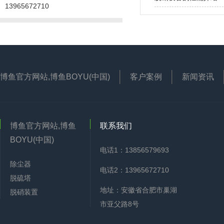
13965672710
博鱼官方网站,博鱼BOYU(中国)
客户案例
新闻资讯
博鱼官方网站,博鱼
联系我们
BOYU(中国)
电话1：13856579693
除尘器
电话2：13965672710
脱硫塔
地址：安徽省合肥市巢湖
脱硝装置
市亚父路8号