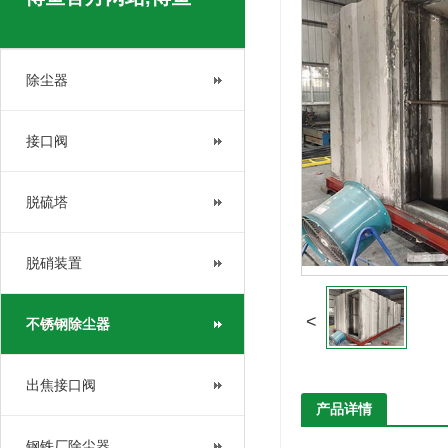
除尘器
BOYU(中国)
接口阀
脱硫塔
脱硝装置
<
不锈钢除尘器
出焦接口阀
产品详情
钢铁厂除尘器