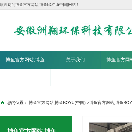
欢迎访问博鱼官方网站,博鱼BOYU(中国)网站！
博鱼官方网站,博鱼
关于我们
博鱼官方网
BOYU(中国)
BOYU(
您的位置：
博鱼官方网站,博鱼BOYU(中国)
>
博鱼官方网站,博鱼BOY
博鱼官方网站,博鱼