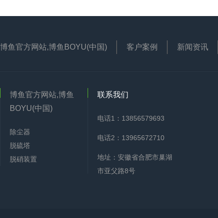
博鱼官方网站,博鱼BOYU(中国)
客户案例
新闻资讯
博鱼官方网站,博鱼
联系我们
BOYU(中国)
电话1：13856579693
除尘器
电话2：13965672710
脱硫塔
地址：安徽省合肥市巢湖
脱硝装置
市亚父路8号